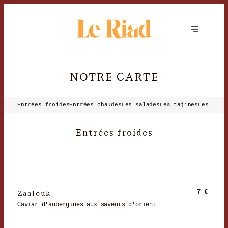
NOTRE CARTE
Entrées froides
Entrées chaudes
Les salades
Les tajines
Les cous
Entrées froides
Zaalouk
7 €
Caviar d'aubergines aux saveurs d'orient